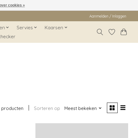
over cookies »
Aanmelden / Inloggen
en
Servies
Kaarsen
checker
 producten
Sorteren op
Meest bekeken