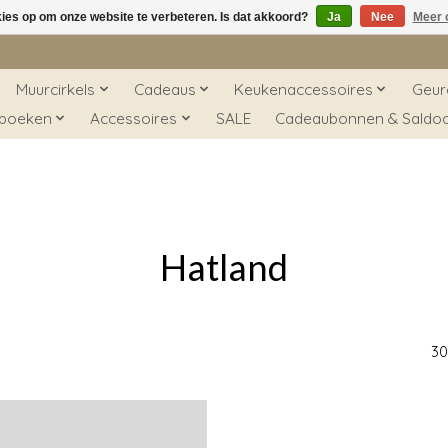
kies op om onze website te verbeteren. Is dat akkoord?
Ja
Nee
Meer 
Muurcirkels
Cadeaus
Keukenaccessoires
Geur
 boeken
Accessoires
SALE
Cadeaubonnen & Saldo
Hatland
30