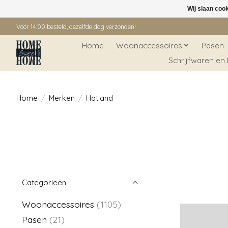
Wij slaan coo
Vóór 14:00 besteld, dezelfde dag verzonden!
Home
Woonaccessoires
Pasen
Schrijfwaren en
Home
/
Merken
/
Hatland
Categorieën
Woonaccessoires
(1105)
Pasen
(21)