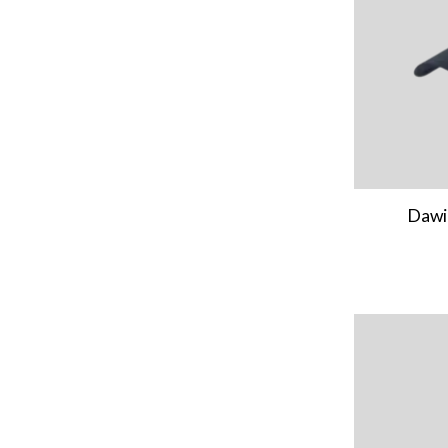
Dawid