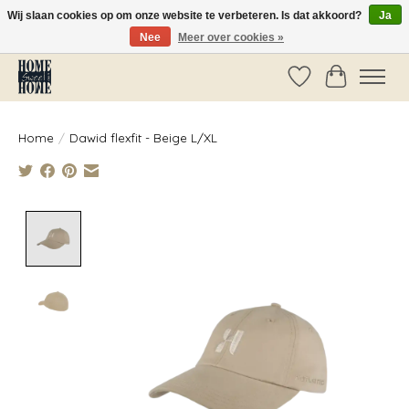
Wij slaan cookies op om onze website te verbeteren. Is dat akkoord?
Ja
Nee
Meer over cookies »
Vóór 14:00 besteld, dezelfde dag verzonden!
Verlanglijst
Winkelwag
Home
/
Dawid flexfit - Beige L/XL
Product image slideshow Items