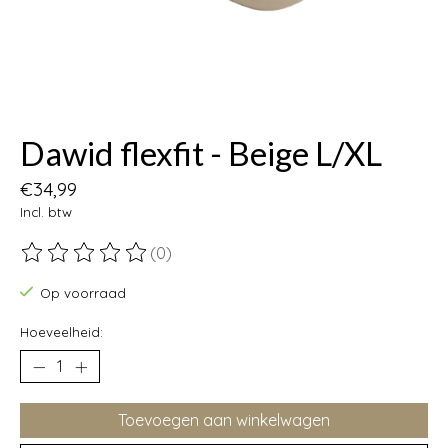
Dawid flexfit - Beige L/XL
€34,99
Incl. btw
(0)
De beoordeling van dit product is
0
van de 5
Op voorraad
Hoeveelheid:
Toevoegen aan winkelwagen