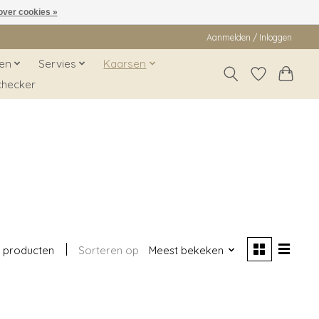
over cookies »
Aanmelden / Inloggen
en
Servies
Kaarsen
checker
5 producten
Sorteren op
Meest bekeken