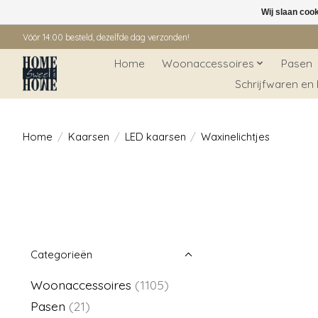
Wij slaan coo
Vóór 14:00 besteld, dezelfde dag verzonden!
Home
Woonaccessoires
Pasen
Schrijfwaren en
Home
/
Kaarsen
/
LED kaarsen
/
Waxinelichtjes
Categorieën
Woonaccessoires
(1105)
Pasen
(21)