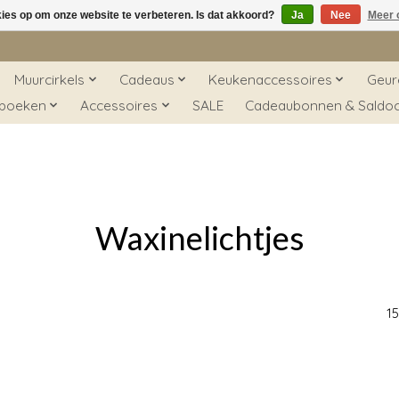
kies op om onze website te verbeteren. Is dat akkoord?
Ja
Nee
Meer 
Muurcirkels
Cadeaus
Keukenaccessoires
Geur
 boeken
Accessoires
SALE
Cadeaubonnen & Saldo
Waxinelichtjes
1