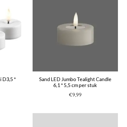
i D3,5 *
Sand LED Jumbo Tealight Candle
6,1 * 5,5 cm per stuk
€9,99