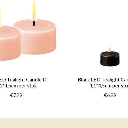
ED Tealight Candle D:
Black LED Tealight Ca
1*4,5cm per stuk
4,1*4,5cm per st
€7,99
€6,99