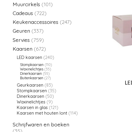
Muurcirkels
(101)
Cadeaus
(722)
Keukenaccessoires
(247)
Geuren
(337)
Servies
(759)
Kaarsen
(672)
LED kaarsen
(240)
Stompkaarsen
(110)
Waxinelichtjes
(35)
Dinerkaarsen
(55)
Buitenkaarsen
(27)
LED
Geurkaarsen
(83)
Stompkaarsen
(35)
Dinerkaarsen
(50)
Waxinelichtjes
(9)
Kaarsen in glas
(121)
Kaarsen met houten lont
(114)
Schrijfwaren en boeken
(35)