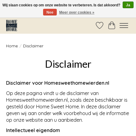
Wij slaan cookies op om onze website te verbeteren. Is dat akkoord?
Ja
Nee
Meer over cookies »
Vóór 14:00 besteld, dezelfde dag verzonden!
Verlanglijst
Winkelwag
Home
/
Disclaimer
Disclaimer
Disclaimer voor Homesweethomewierden.nl
Op deze pagina vindt u de disclaimer van
Homesweethomewierden.nl, zoals deze beschikbaar is
gesteld door Home Sweet Home. In deze disclaimer
geven wij aan onder welk voorbehoud wij de informatie
op onze website aan u aanbieden.
Intellectueel eigendom