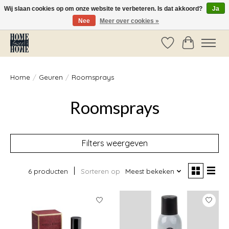
Wij slaan cookies op om onze website te verbeteren. Is dat akkoord?
Ja
Nee
Meer over cookies »
Vóór 14:00 besteld, dezelfde dag verzonden!
Verlanglijst
Winkelwag
Home
/
Geuren
/
Roomsprays
Roomsprays
Filters weergeven
6 producten
Sorteren op
Meest bekeken