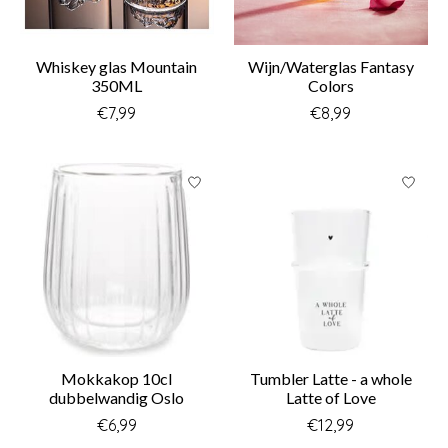
Whiskey glas Mountain
Wijn/Waterglas Fantasy
350ML
Colors
€7,99
€8,99
Mokkakop 10cl
Tumbler Latte - a whole
dubbelwandig Oslo
Latte of Love
€6,99
€12,99