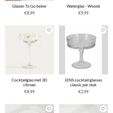
Glazen To Go beker
Waterglas - Woods
€8,99
€9,99
Cocktailglas met 3D
JENS cocktail glasses
citroen
classic per stuk
€8,99
€2,99