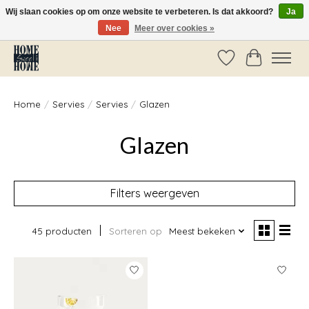
Wij slaan cookies op om onze website te verbeteren. Is dat akkoord?
Ja
Nee
Meer over cookies »
Vóór 14:00 besteld, dezelfde dag verzonden!
Verlanglijst
Winkelwag
Home
/
Servies
/
Servies
/
Glazen
Glazen
Filters weergeven
45 producten
Sorteren op
Meest bekeken