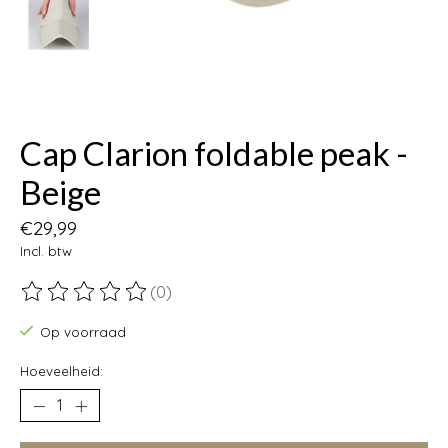
Cap Clarion foldable peak -
Beige
€29,99
Incl. btw
(0)
De beoordeling van dit product is
0
van de 5
Op voorraad
Hoeveelheid: