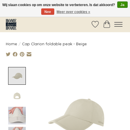
Wij slaan cookies op om onze website te verbeteren. Is dat akkoord?
Ja
Nee
Meer over cookies »
Vóór 14:00 besteld, dezelfde dag verzonden!
Verlanglijst
Winkelwag
Home
/
Cap Clarion foldable peak - Beige
Product image slideshow Items