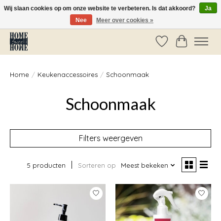
Wij slaan cookies op om onze website te verbeteren. Is dat akkoord?
Ja
Nee
Meer over cookies »
Vóór 14:00 besteld, dezelfde dag verzonden!
Verlanglijst
Winkelwag
Home
/
Keukenaccessoires
/
Schoonmaak
Schoonmaak
Filters weergeven
5 producten
Sorteren op
Meest bekeken