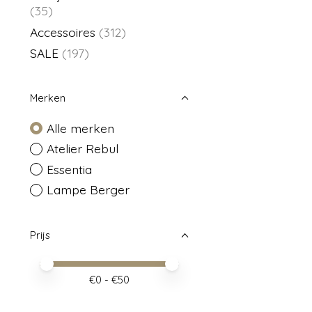
(35)
Accessoires
(312)
SALE
(197)
Merken
Alle merken
Atelier Rebul
Essentia
Lampe Berger
Prijs
Minimale prijswaarde
Price maximum value
€
0
- €
50