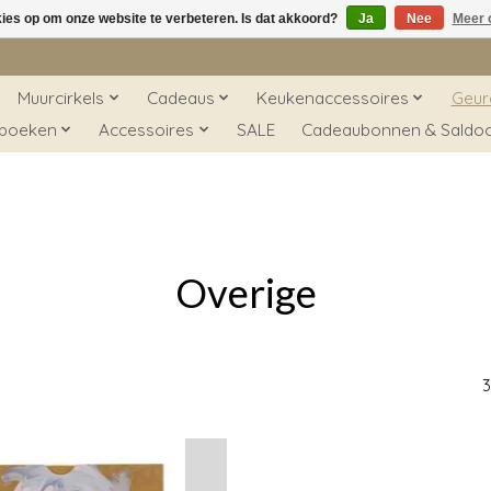
kies op om onze website te verbeteren. Is dat akkoord?
Ja
Nee
Meer 
Muurcirkels
Cadeaus
Keukenaccessoires
Geur
 boeken
Accessoires
SALE
Cadeaubonnen & Saldo
Overige
3