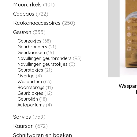
Muurcirkels
(101)
Cadeaus
(722)
Keukenaccessoires
(250)
Geuren
(335)
Geurzakjes
(68)
Geurbranders
(21)
Geurkaarsen
(15)
Navullingen geurbranders
(95)
Navullingen geurstokjes
(0)
Geurstokjes
(21)
Overige
(4)
Wasparfum
(63)
Waspar
Roomsprays
(11)
Geurblokjes
(12)
Geuroliën
(18)
Autoparfums
(4)
Servies
(759)
Kaarsen
(672)
Schrijfwaren en boeken