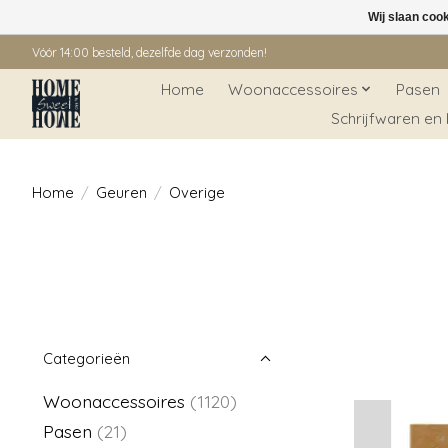
Wij slaan coo
Vóór 14:00 besteld, dezelfde dag verzonden!
Home
Woonaccessoires
Pasen
Schrijfwaren en
Home
/
Geuren
/
Overige
Categorieën
Woonaccessoires
(1120)
Pasen
(21)