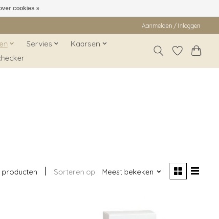
over cookies »
Aanmelden / Inloggen
en
Servies
Kaarsen
checker
 producten
Sorteren op
Meest bekeken