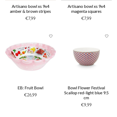
Artisano bowl xs 9x4
Artisano bowl xs 9x4
amber & brown stripes
magenta squares
€7,99
€7,99
EB: Fruit Bowl
Bowl Flower Festival
Scallop red-light blue 9.5
€26,99
cm
€9,99