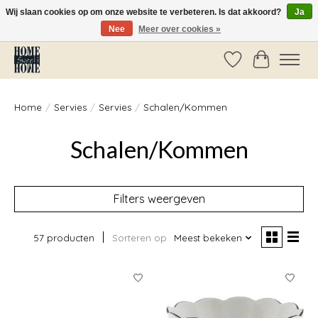
Wij slaan cookies op om onze website te verbeteren. Is dat akkoord?
Ja
Nee
Meer over cookies »
Vóór 14:00 besteld, dezelfde dag verzonden!
Verlanglijst
Winkelwag
Home
/
Servies
/
Servies
/
Schalen/Kommen
Schalen/Kommen
Filters weergeven
57 producten
Sorteren op
Meest bekeken