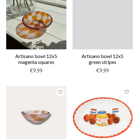
Artisano bowl 12x5
Artisano bowl 12x5
magenta squares
green stripes
€9,99
€9,99