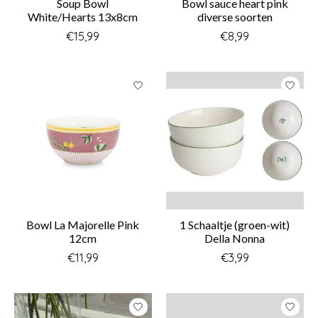
Soup Bowl
Bowl sauce heart pink
White/Hearts 13x8cm
diverse soorten
€15,99
€8,99
Bowl La Majorelle Pink
1 Schaaltje (groen-wit)
12cm
Della Nonna
€11,99
€3,99