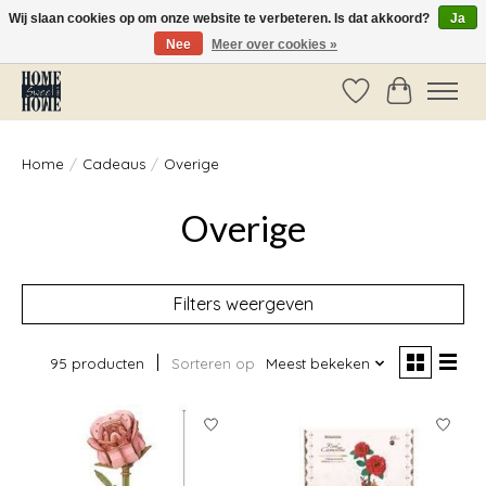
Wij slaan cookies op om onze website te verbeteren. Is dat akkoord?
Ja
Nee
Meer over cookies »
Vóór 14:00 besteld, dezelfde dag verzonden!
Verlanglijst
Winkelwag
Home
/
Cadeaus
/
Overige
Overige
Filters weergeven
95 producten
Sorteren op
Meest bekeken