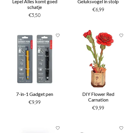
Lepel Alles komt goed
Geluksvogel in stolp
schatje
€6,99
€3,50
7-in-1 Gadget pen
DIY Flower Red
Carnation
€9,99
€9,99