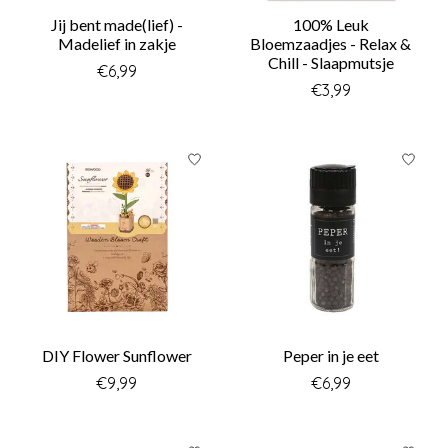
Jij bent made(lief) -
100% Leuk
Madelief in zakje
Bloemzaadjes - Relax &
Chill - Slaapmutsje
€6,99
€3,99
DIY Flower Sunflower
Peper in je eet
€9,99
€6,99