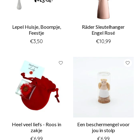
Lepel Huisje, Boompje,
Räder Sleutelhanger
Feestje
Engel Rosé
€3,50
€10,99
Heel veel liefs - Roos in
Een beschermengel voor
zakje
jou in stolp
€6,99
€6,99