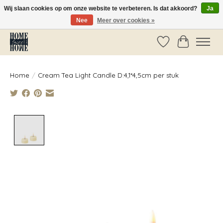
Wij slaan cookies op om onze website te verbeteren. Is dat akkoord?
Ja
Nee
Meer over cookies »
Vóór 14:00 besteld, dezelfde dag verzonden!
Verlanglijst
Winkelwag
Home
/
Cream Tea Light Candle D:4,1*4,5cm per stuk
Product image slideshow Items