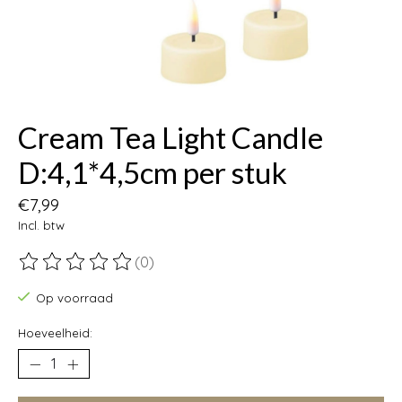
Cream Tea Light Candle
D:4,1*4,5cm per stuk
€7,99
Incl. btw
(0)
De beoordeling van dit product is
0
van de 5
Op voorraad
Hoeveelheid: