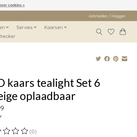
over cookies »
Aanmelden / Inloggen
en
Servies
Kaarsen
checker
 kaars tealight Set 6
eige oplaadbaar
99
w
(0)
ordeling van dit product is
0
van de 5