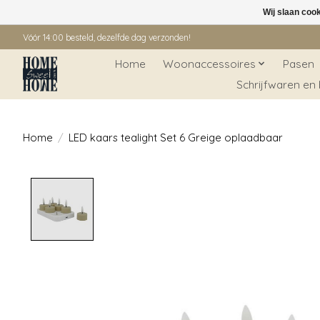
Wij slaan coo
Vóór 14:00 besteld, dezelfde dag verzonden!
Home
Woonaccessoires
Pasen
Schrijfwaren en
Home
/
LED kaars tealight Set 6 Greige oplaadbaar
Product image slideshow Items