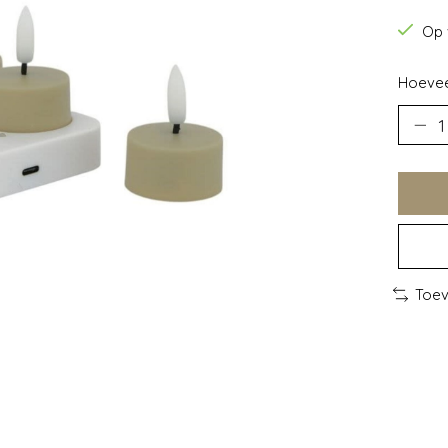
Op 
Hoevee
Toev