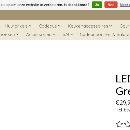
kies op om onze website te verbeteren. Is dat akkoord?
Ja
Nee
Meer 
Muurcirkels
Cadeaus
Keukenaccessoires
Geur
 boeken
Accessoires
SALE
Cadeaubonnen & Saldo
LED
Gr
€29,
Incl. bt
De beo