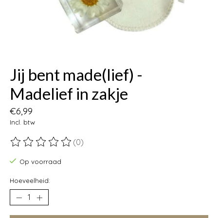
Jij bent made(lief) -
Madelief in zakje
€6,99
Incl. btw
(0)
De beoordeling van dit product is
0
van de 5
Op voorraad
Hoeveelheid: