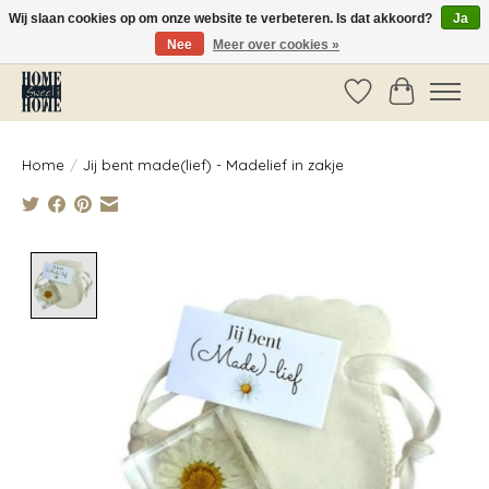
Wij slaan cookies op om onze website te verbeteren. Is dat akkoord?
Ja
Nee
Meer over cookies »
Vóór 14:00 besteld, dezelfde dag verzonden!
Verlanglijst
Winkelwag
Home
/
Jij bent made(lief) - Madelief in zakje
Product image slideshow Items