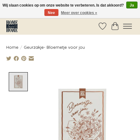
Wij slaan cookies op om onze website te verbeteren. Is dat akkoord?
Ja
Nee
Meer over cookies »
Vóór 14:00 besteld, dezelfde dag verzonden!
Verlanglijst
Winkelwag
Home
/
Geurzakje- Bloemetje voor jou
Product image slideshow Items