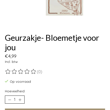
Geurzakje- Bloemetje voor
jou
€4,99
Incl. btw
(0)
De beoordeling van dit product is
0
van de 5
Op voorraad
Hoeveelheid: