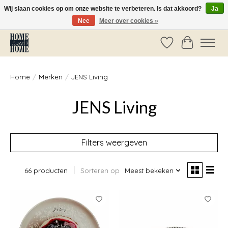
Wij slaan cookies op om onze website te verbeteren. Is dat akkoord?
Ja
Nee
Meer over cookies »
Vóór 14:00 besteld, dezelfde dag verzonden!
Verlanglijst
Winkelwag
Home
/
Merken
/
JENS Living
JENS Living
Filters weergeven
66 producten
Sorteren op
Meest bekeken