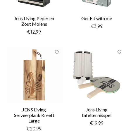
Jens Living Peper en
Get Fit with me
Zout Molens
€3,99
€12,99
JENS Living
Jens Living
Serveerplank Kreeft
tafeltennisspel
Large
€19,99
€20,99