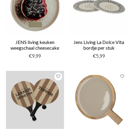
JENS living keuken
Jens Living La Dolce Vita
weegschaal cheesecake
bordje per stuk
€9,99
€5,99