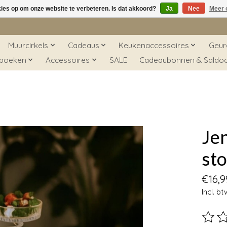
kies op om onze website te verbeteren. Is dat akkoord?
Ja
Nee
Meer 
Muurcirkels
Cadeaus
Keukenaccessoires
Geur
 boeken
Accessoires
SALE
Cadeaubonnen & Saldo
Jen
st
€16,9
Incl. bt
De beo