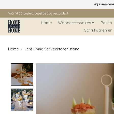
Wij slaan coo
Vóór 14:00 besteld, dezelfde dag verzonden!
Home
Woonaccessoires
Pasen
Schrijfwaren en
Home
/
Jens Living Serveertoren stone
Product image slideshow Items