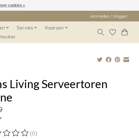
over cookies »
Aanmelden / Inloggen
en
Servies
Kaarsen
checker
s Living Serveertoren
one
9
w
(0)
ordeling van dit product is
0
van de 5