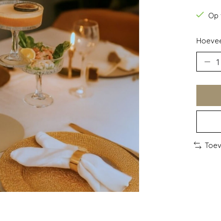
Op 
Hoevee
Toev