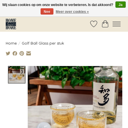
Wij slaan cookies op om onze website te verbeteren. Is dat akkoord?
Ja
Nee
Meer over cookies »
Vóór 14:00 besteld, dezelfde dag verzonden!
Verlanglijst
Winkelwag
Home
/
Golf Ball Glass per stuk
Product image slideshow Items