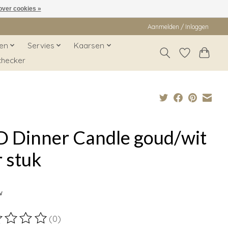
over cookies »
Aanmelden / Inloggen
en
Servies
Kaarsen
checker
D Dinner Candle goud/wit
 stuk
9
w
(0)
ordeling van dit product is
0
van de 5