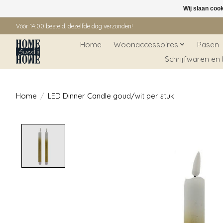
Wij slaan coo
Vóór 14:00 besteld, dezelfde dag verzonden!
Home
Woonaccessoires
Pasen
Schrijfwaren en
Home
/
LED Dinner Candle goud/wit per stuk
Product image slideshow Items