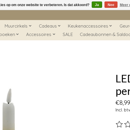
kies op om onze website te verbeteren. Is dat akkoord?
Ja
Nee
Meer 
Muurcirkels
Cadeaus
Keukenaccessoires
Geur
 boeken
Accessoires
SALE
Cadeaubonnen & Saldo
LE
per
€8,9
Incl. bt
De beo