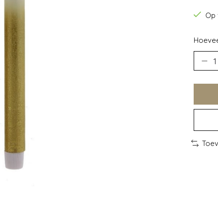
Op 
Hoevee
Toev