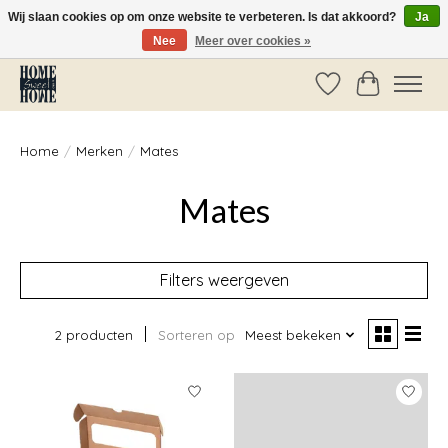
Wij slaan cookies op om onze website te verbeteren. Is dat akkoord?
Ja
Nee
Meer over cookies »
Vóór 14:00 besteld, dezelfde dag verzonden!
Verlanglijst
Winkelwag
Home
/
Merken
/
Mates
Mates
Filters weergeven
2 producten
Sorteren op
Meest bekeken