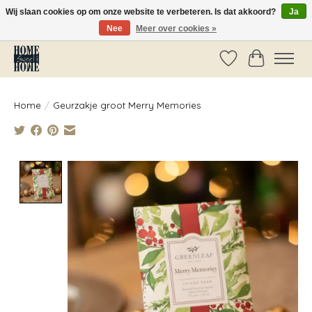
Wij slaan cookies op om onze website te verbeteren. Is dat akkoord?
Ja
Nee
Meer over cookies »
Vóór 14:00 besteld, dezelfde dag verzonden!
Verlanglijst
Winkelwag
Home
/
Geurzakje groot Merry Memories
Product image slideshow Items