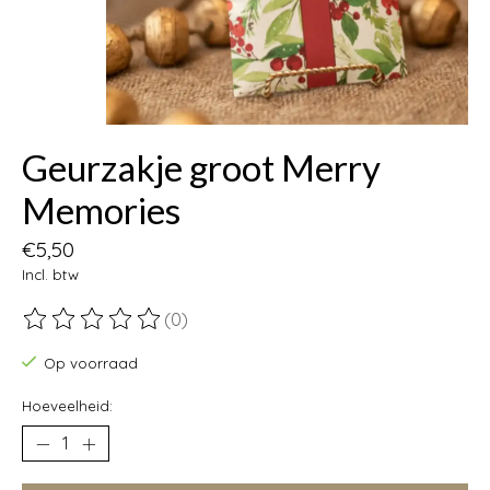
Geurzakje groot Merry
Memories
€5,50
Incl. btw
(0)
De beoordeling van dit product is
0
van de 5
Op voorraad
Hoeveelheid: