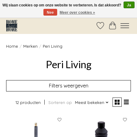
Wij slaan cookies op om onze website te verbeteren. Is dat akkoord?
Ja
Nee
Meer over cookies »
Vóór 14:00 besteld, dezelfde dag verzonden!
Verlanglijst
Winkelwag
Home
/
Merken
/
Peri Living
Peri Living
Filters weergeven
12 producten
Sorteren op
Meest bekeken