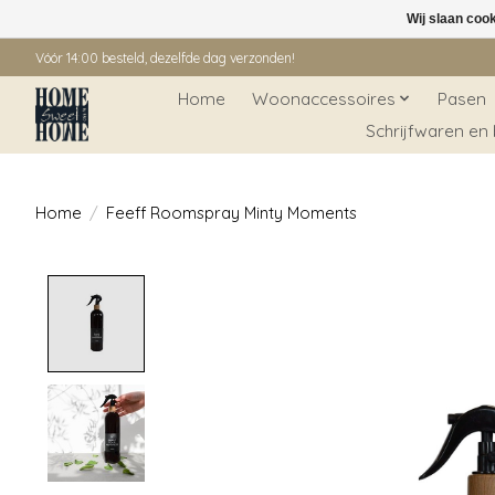
Wij slaan coo
Vóór 14:00 besteld, dezelfde dag verzonden!
Home
Woonaccessoires
Pasen
Schrijfwaren en
Home
/
Feeff Roomspray Minty Moments
Product image slideshow Items