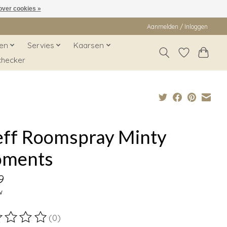
over cookies »
Aanmelden / Inloggen
en
Servies
Kaarsen
checker
eff Roomspray Minty
ments
9
w
(0)
ordeling van dit product is
0
van de 5