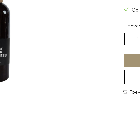
Op 
Hoevee
Toev