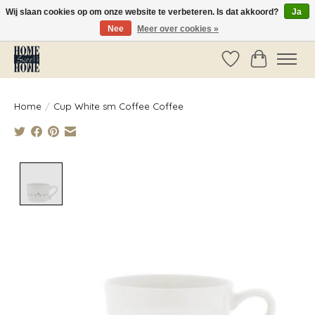
Wij slaan cookies op om onze website te verbeteren. Is dat akkoord?
Ja
Nee
Meer over cookies »
Vóór 14:00 besteld, dezelfde dag verzonden!
Verlanglijst
Winkelwag
Home
/
Cup White sm Coffee Coffee
Product image slideshow Items