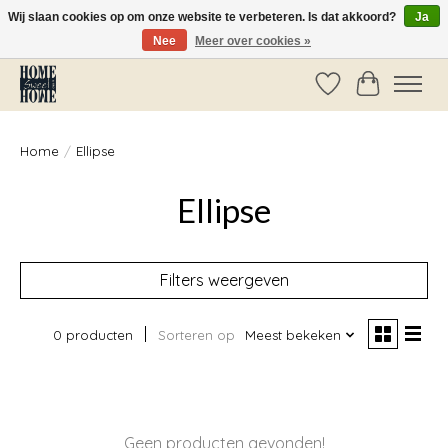
Wij slaan cookies op om onze website te verbeteren. Is dat akkoord?
Ja
Nee
Meer over cookies »
Vóór 14:00 besteld, dezelfde dag verzonden!
Verlanglijst
Winkelwag
Home
/
Ellipse
Ellipse
Filters weergeven
0 producten
Sorteren op
Meest bekeken
Geen producten gevonden!