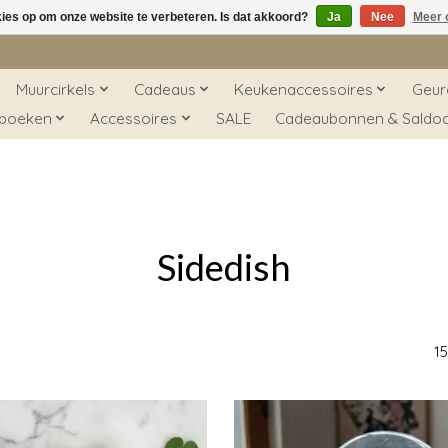
kies op om onze website te verbeteren. Is dat akkoord?
Ja
Nee
Meer 
Muurcirkels
Cadeaus
Keukenaccessoires
Geur
 boeken
Accessoires
SALE
Cadeaubonnen & Saldo
Sidedish
1