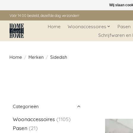
Wij slaan coo
Vóór 14:00 besteld, dezelfde dag verzonden!
Home
Woonaccessoires
Pasen
Schrijfwaren en
Home
/
Merken
/
Sidedish
Categorieën
Woonaccessoires
(1105)
Pasen
(21)