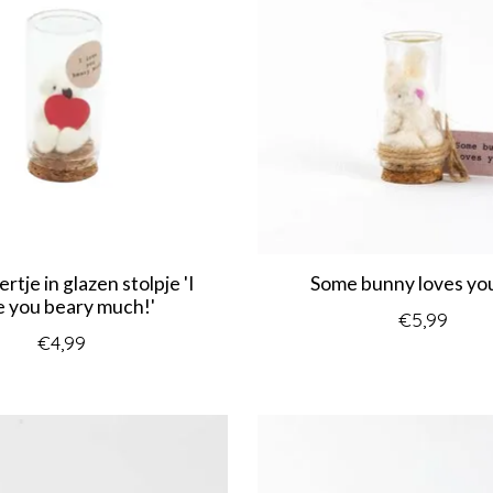
rtje in glazen stolpje 'I
Some bunny loves you
e you beary much!'
€5,99
€4,99