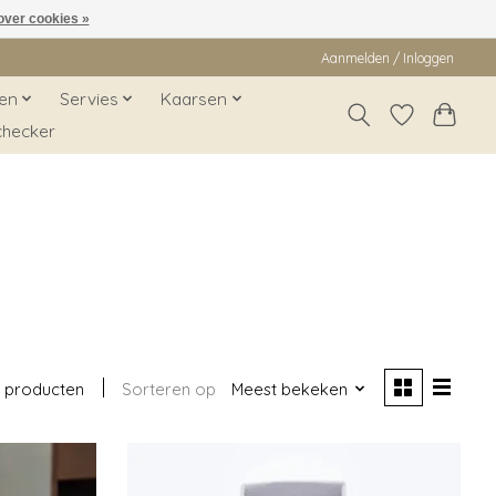
over cookies »
Aanmelden / Inloggen
en
Servies
Kaarsen
checker
5 producten
Sorteren op
Meest bekeken