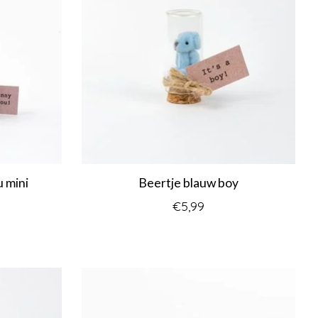
 mini
Beertje blauw boy
€5,99