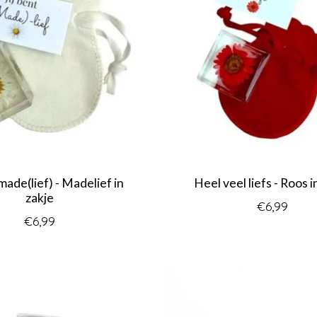
 made(lief) - Madelief in
Heel veel liefs - Roos i
zakje
€6,99
€6,99