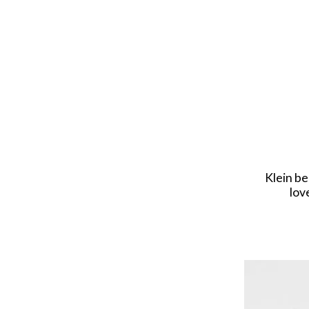
Klein bee
lov