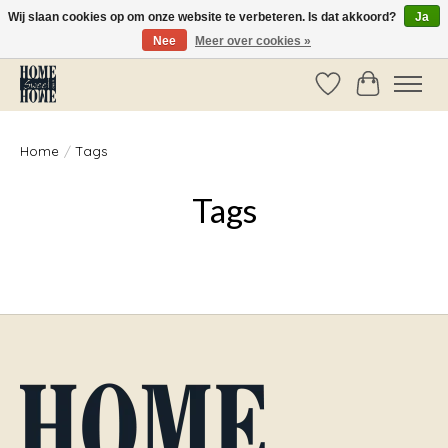
Wij slaan cookies op om onze website te verbeteren. Is dat akkoord?
Ja
Nee
Meer over cookies »
Vóór 14:00 besteld, dezelfde dag verzonden!
Verlanglijst
Winkelwag
Home
/
Tags
Tags