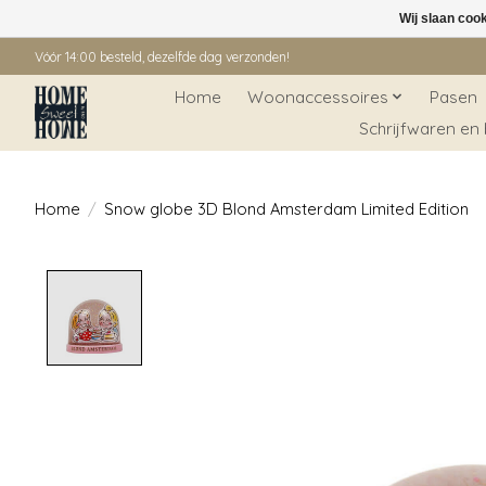
Wij slaan coo
Vóór 14:00 besteld, dezelfde dag verzonden!
Home
Woonaccessoires
Pasen
Schrijfwaren en
Home
/
Snow globe 3D Blond Amsterdam Limited Edition
Product image slideshow Items