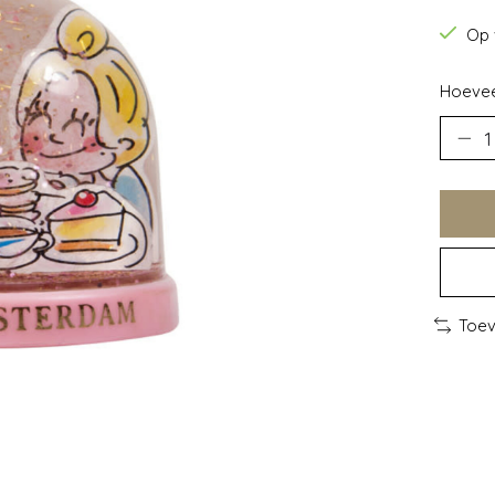
Op 
Hoevee
Toev