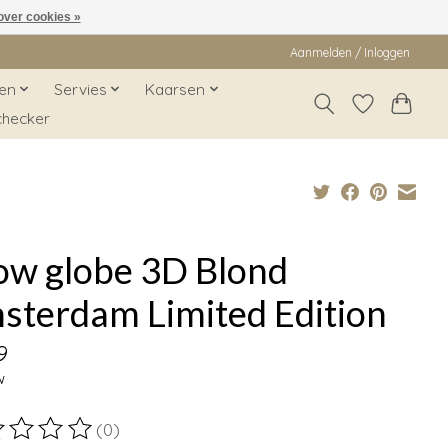
over cookies »
Aanmelden / Inloggen
en
Servies
Kaarsen
checker
ow globe 3D Blond
sterdam Limited Edition
9
w
(0)
ordeling van dit product is
0
van de 5