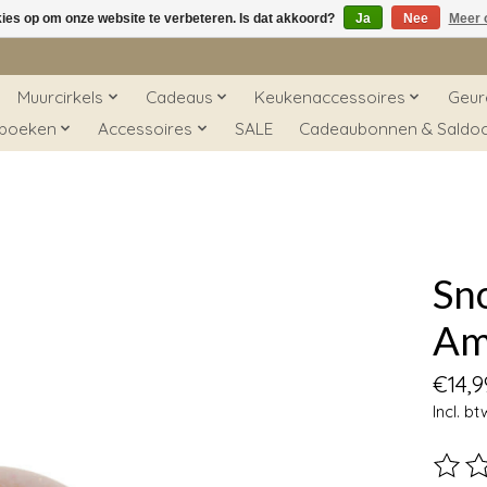
kies op om onze website te verbeteren. Is dat akkoord?
Ja
Nee
Meer 
Muurcirkels
Cadeaus
Keukenaccessoires
Geur
 boeken
Accessoires
SALE
Cadeaubonnen & Saldo
Sn
Am
€14,9
Incl. bt
De beo