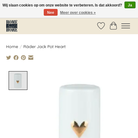
Wij slaan cookies op om onze website te verbeteren. Is dat akkoord?
Ja
Nee
Meer over cookies »
Vóór 14:00 besteld, dezelfde dag verzonden!
Verlanglijst
Winkelwag
Home
/
Räder Jack Pot Heart
Product image slideshow Items