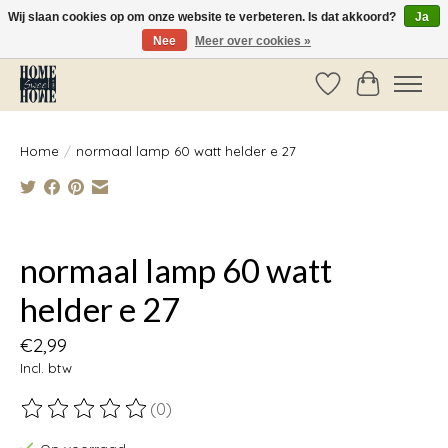
Wij slaan cookies op om onze website te verbeteren. Is dat akkoord?
Ja
Nee
Meer over cookies »
Vóór 14:00 besteld, dezelfde dag verzonden!
Verlanglijst
Winkelwag
Home
/
normaal lamp 60 watt helder e 27
Product image slideshow Items
normaal lamp 60 watt
helder e 27
€2,99
Incl. btw
(0)
De beoordeling van dit product is
0
van de 5