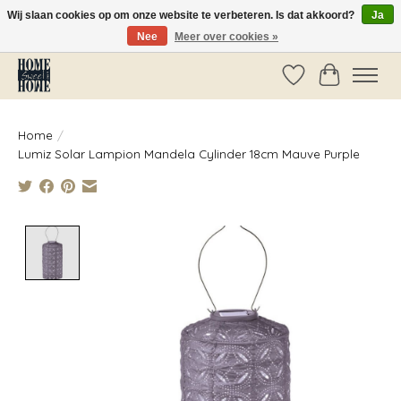
Wij slaan cookies op om onze website te verbeteren. Is dat akkoord?
Ja
Nee
Meer over cookies »
Vóór 14:00 besteld, dezelfde dag verzonden!
Verlanglijst
Winkelwag
Home
/
Lumiz Solar Lampion Mandela Cylinder 18cm Mauve Purple
Product image slideshow Items