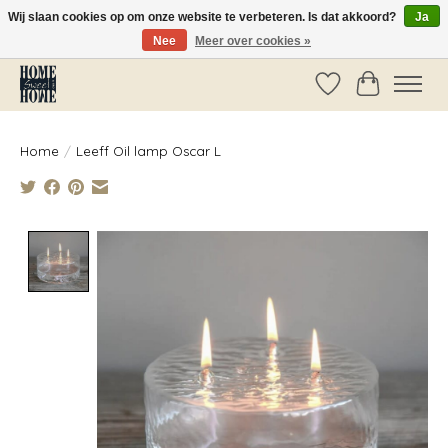
Wij slaan cookies op om onze website te verbeteren. Is dat akkoord?
Ja
Nee
Meer over cookies »
Vóór 14:00 besteld, dezelfde dag verzonden!
Verlanglijst
Winkelwag
Home
/
Leeff Oil lamp Oscar L
Product image slideshow Items