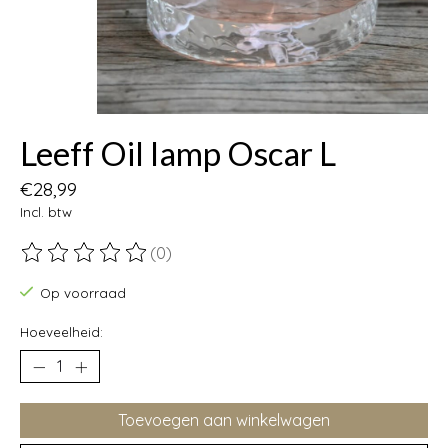
Leeff Oil lamp Oscar L
€28,99
Incl. btw
(0)
De beoordeling van dit product is
0
van de 5
Op voorraad
Hoeveelheid:
Toevoegen aan winkelwagen