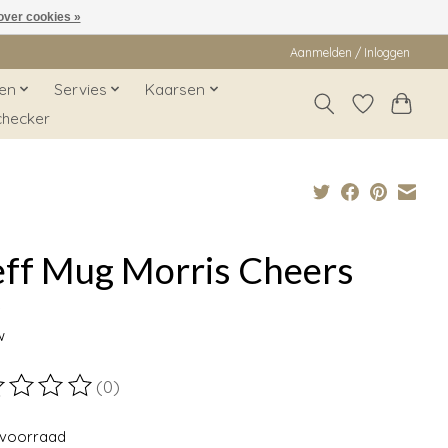
over cookies »
Aanmelden / Inloggen
en
Servies
Kaarsen
checker
eff Mug Morris Cheers
9
w
(0)
ordeling van dit product is
0
van de 5
voorraad