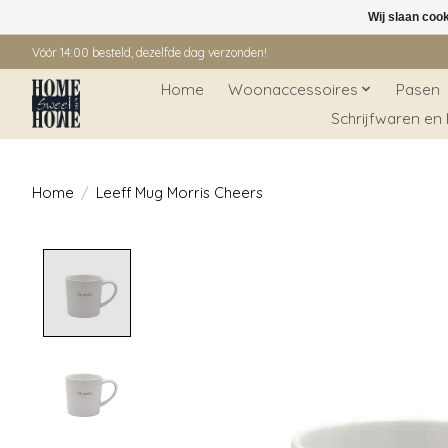
Wij slaan coo
Vóór 14:00 besteld, dezelfde dag verzonden!
Home
Woonaccessoires
Pasen
Schrijfwaren en
Home
/
Leeff Mug Morris Cheers
Product image slideshow Items