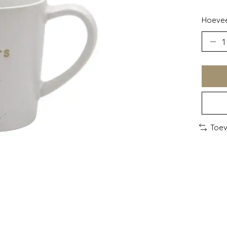
Hoevee
Toev