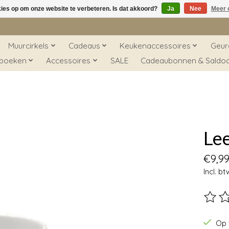
kies op om onze website te verbeteren. Is dat akkoord?
Ja
Nee
Meer 
Muurcirkels
Cadeaus
Keukenaccessoires
Geur
 boeken
Accessoires
SALE
Cadeaubonnen & Saldo
Le
€9,9
Incl. bt
De beo
Op 