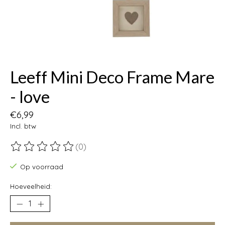
Leeff Mini Deco Frame Mare
- love
€6,99
Incl. btw
(0)
De beoordeling van dit product is
0
van de 5
Op voorraad
Hoeveelheid: