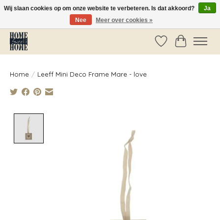
Wij slaan cookies op om onze website te verbeteren. Is dat akkoord?
Ja
Nee
Meer over cookies »
Vóór 14:00 besteld, dezelfde dag verzonden!
Verlanglijst
Winkelwag
Home
/
Leeff Mini Deco Frame Mare - love
Product image slideshow Items