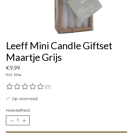
Leeff Mini Candle Giftset
Maartje Grijs
€9,99
Incl. btw
(0)
De beoordeling van dit product is
0
van de 5
Op voorraad
Hoeveelheid: