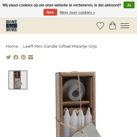
Wij slaan cookies op om onze website te verbeteren. Is dat akkoord?
Ja
Nee
Meer over cookies »
Vóór 14:00 besteld, dezelfde dag verzonden!
Verlanglijst
Winkelwag
Home
/
Leeff Mini Candle Giftset Maartje Grijs
Product image slideshow Items