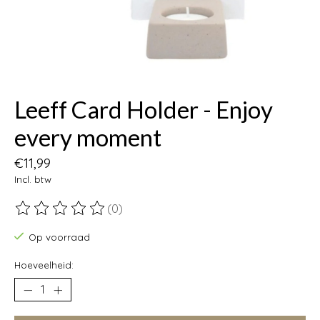
Leeff Card Holder - Enjoy
every moment
€11,99
Incl. btw
(0)
De beoordeling van dit product is
0
van de 5
Op voorraad
Hoeveelheid: