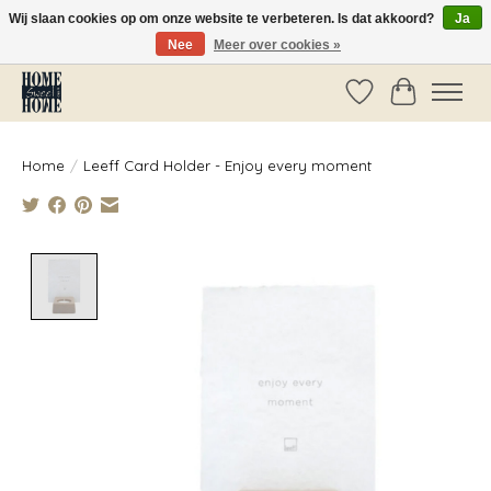
Wij slaan cookies op om onze website te verbeteren. Is dat akkoord?
Ja
Nee
Meer over cookies »
Vóór 14:00 besteld, dezelfde dag verzonden!
Verlanglijst
Winkelwag
Home
/
Leeff Card Holder - Enjoy every moment
Product image slideshow Items