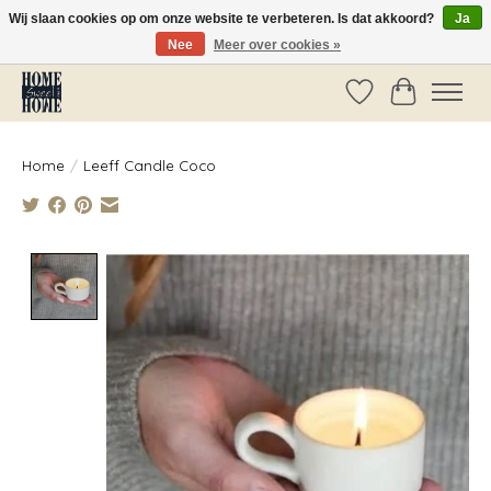
Wij slaan cookies op om onze website te verbeteren. Is dat akkoord?
Ja
Nee
Meer over cookies »
Vóór 14:00 besteld, dezelfde dag verzonden!
Verlanglijst
Winkelwag
Home
/
Leeff Candle Coco
Product image slideshow Items