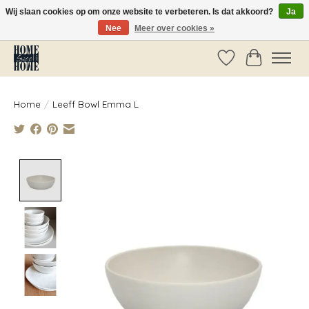
Wij slaan cookies op om onze website te verbeteren. Is dat akkoord?
Ja
Nee
Meer over cookies »
Vóór 14:00 besteld, dezelfde dag verzonden!
Verlanglijst
Winkelwag
Home
/
Leeff Bowl Emma L
Product image slideshow Items