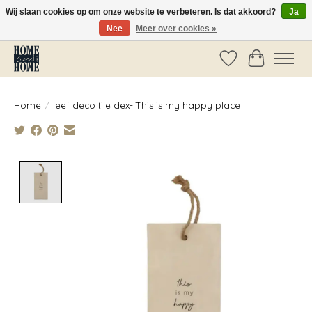
Wij slaan cookies op om onze website te verbeteren. Is dat akkoord?
Ja
Nee
Meer over cookies »
Vóór 14:00 besteld, dezelfde dag verzonden!
Verlanglijst
Winkelwag
Home
/
leef deco tile dex- This is my happy place
Product image slideshow Items