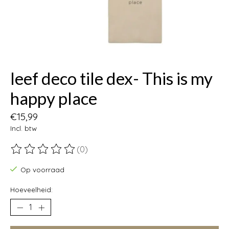
leef deco tile dex- This is my
happy place
€15,99
Incl. btw
(0)
De beoordeling van dit product is
0
van de 5
Op voorraad
Hoeveelheid: