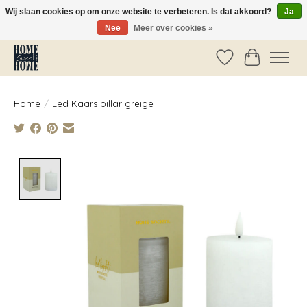
Wij slaan cookies op om onze website te verbeteren. Is dat akkoord?
Ja
Nee
Meer over cookies »
Vóór 14:00 besteld, dezelfde dag verzonden!
Verlanglijst
Winkelwag
Home
/
Led Kaars pillar greige
Product image slideshow Items