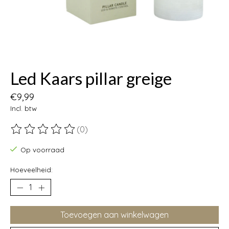
Led Kaars pillar greige
€9,99
Incl. btw
(0)
De beoordeling van dit product is
0
van de 5
Op voorraad
Hoeveelheid:
Toevoegen aan winkelwagen