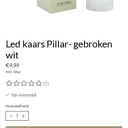
Led kaars Pillar- gebroken
wit
€9,99
Incl. btw
(0)
De beoordeling van dit product is
0
van de 5
Op voorraad
Hoeveelheid: