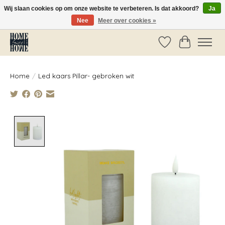
Wij slaan cookies op om onze website te verbeteren. Is dat akkoord?
Ja
Nee
Meer over cookies »
Vóór 14:00 besteld, dezelfde dag verzonden!
Verlanglijst
Winkelwag
Home
/
Led kaars Pillar- gebroken wit
Product image slideshow Items