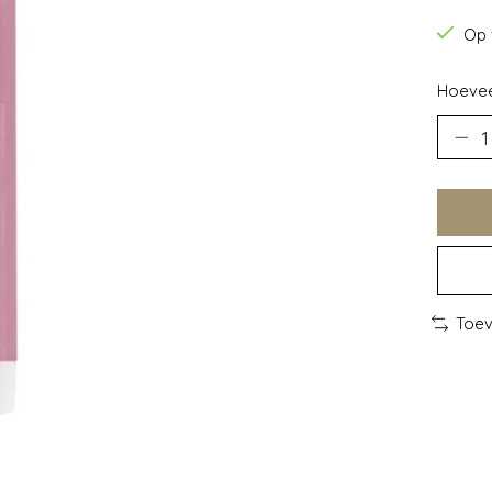
Op 
Hoevee
Toev