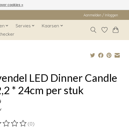
over cookies »
Aanmelden / Inloggen
en
Servies
Kaarsen
checker
vendel LED Dinner Candle
,2 * 24cm per stuk
9
w
(0)
ordeling van dit product is
0
van de 5