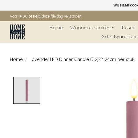
Wij slaan coo
Vóór 14:00 besteld, dezelfde dag verzonden!
Home
Woonaccessoires
Pasen
Schrijfwaren en
Home
/
Lavendel LED Dinner Candle D 2,2 * 24cm per stuk
Product image slideshow Items