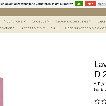
kies op om onze website te verbeteren. Is dat akkoord?
Ja
Nee
Meer 
Muurcirkels
Cadeaus
Keukenaccessoires
Geur
 boeken
Accessoires
SALE
Cadeaubonnen & Saldo
La
D 2
€11,9
Incl. bt
De beo