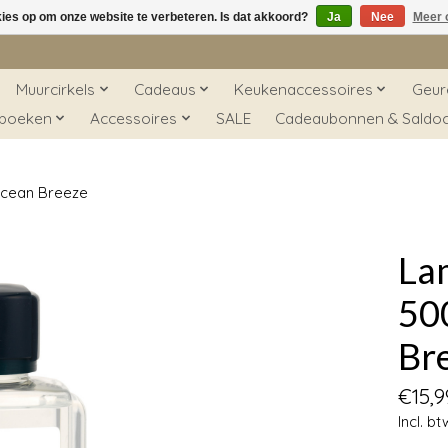
kies op om onze website te verbeteren. Is dat akkoord?
Ja
Nee
Meer 
Muurcirkels
Cadeaus
Keukenaccessoires
Geur
 boeken
Accessoires
SALE
Cadeaubonnen & Saldo
Ocean Breeze
La
50
Br
€15,9
Incl. bt