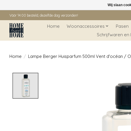
Wij slaan coo
Vóór 14:00 besteld, dezelfde dag verzonden!
Home
Woonaccessoires
Pasen
Schrijfwaren en
Home
/
Lampe Berger Huisparfum 500ml Vent d'océan / 
Product image slideshow Items