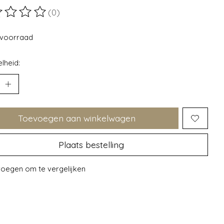
(0)
ordeling van dit product is
0
van de 5
voorraad
lheid:
Toevoegen aan winkelwagen
Plaats bestelling
oegen om te vergelijken