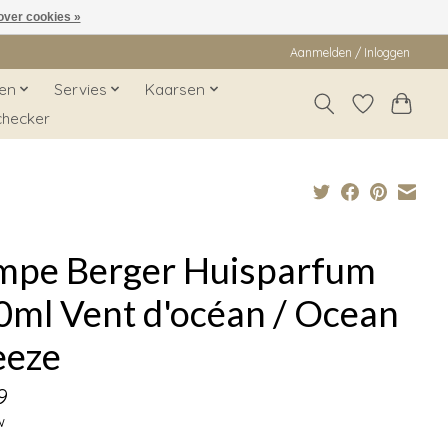
over cookies »
Aanmelden / Inloggen
en
Servies
Kaarsen
checker
mpe Berger Huisparfum
0ml Vent d'océan / Ocean
eeze
9
w