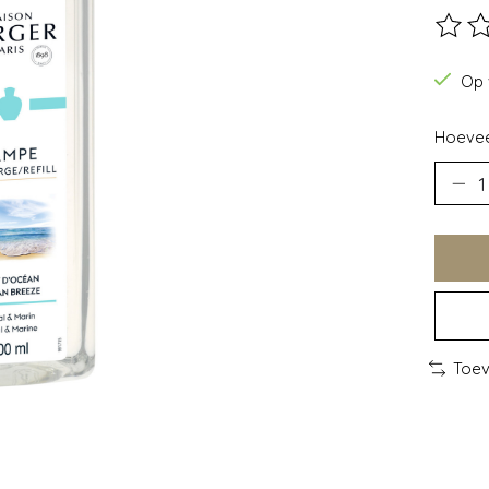
De beo
Op 
Hoevee
Toev