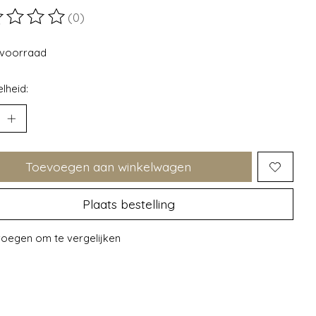
(0)
ordeling van dit product is
0
van de 5
voorraad
lheid:
Toevoegen aan winkelwagen
Plaats bestelling
oegen om te vergelijken