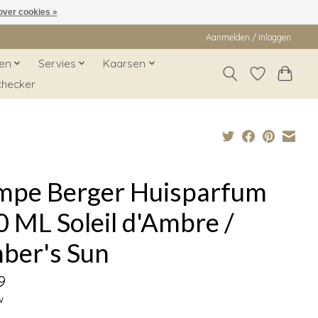
over cookies »
Aanmelden / Inloggen
en
Servies
Kaarsen
checker
mpe Berger Huisparfum
 ML Soleil d'Ambre /
ber's Sun
9
w