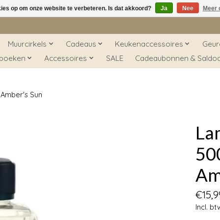
kies op om onze website te verbeteren. Is dat akkoord?
Ja
Nee
Meer 
Muurcirkels
Cadeaus
Keukenaccessoires
Geur
 boeken
Accessoires
SALE
Cadeaubonnen & Saldo
 Amber's Sun
La
500
Am
€15,9
Incl. bt