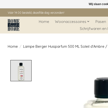
Wij slaan coo
Vóór 14:00 besteld, dezelfde dag verzonden!
Home
Woonaccessoires
Pasen
Schrijfwaren en
Home
/
Lampe Berger Huisparfum 500 ML Soleil d'Ambre /
Product image slideshow Items