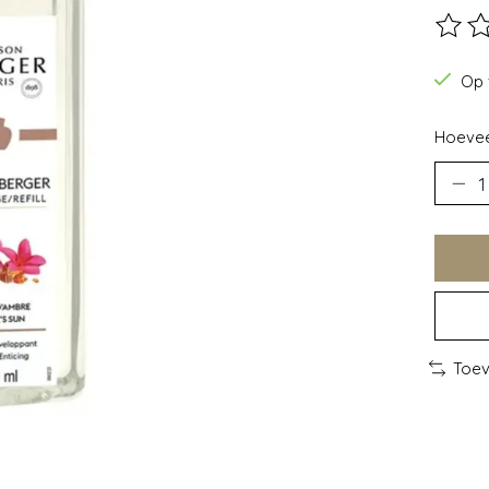
De beo
Op 
Hoevee
Toev