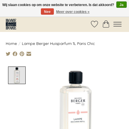
Wij slaan cookies op om onze website te verbeteren. Is dat akkoord?
Ja
Nee
Meer over cookies »
Vóór 14:00 besteld, dezelfde dag verzonden!
Verlanglijst
Winkelwag
Home
/
Lampe Berger Huisparfum 1L Paris Chic
Product image slideshow Items