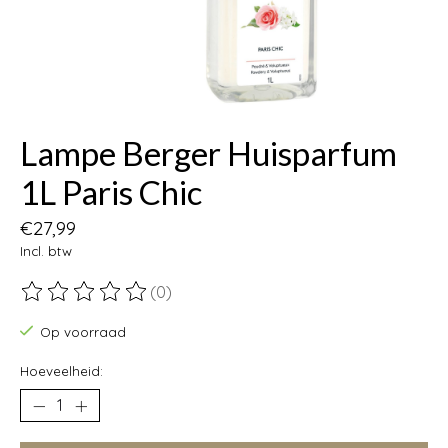
Lampe Berger Huisparfum
1L Paris Chic
€27,99
Incl. btw
(0)
De beoordeling van dit product is
0
van de 5
Op voorraad
Hoeveelheid: