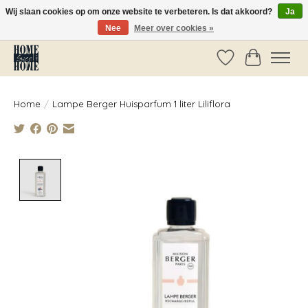
Wij slaan cookies op om onze website te verbeteren. Is dat akkoord?
Ja
Nee
Meer over cookies »
Vóór 14:00 besteld, dezelfde dag verzonden!
Verlanglijst
Winkelwag
Home
/
Lampe Berger Huisparfum 1 liter Liliflora
Product image slideshow Items