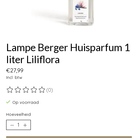
Lampe Berger Huisparfum 1
liter Liliflora
€27,99
Incl. btw
(0)
De beoordeling van dit product is
0
van de 5
Op voorraad
Hoeveelheid: