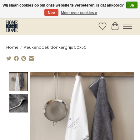
Wij slaan cookies op om onze website te verbeteren. Is dat akkoord?
Ja
Nee
Meer over cookies »
Vóór 14:00 besteld, dezelfde dag verzonden!
Verlanglijst
Winkelwag
Home
/
Keukendoek donkergrijs 50x50
Product image slideshow Items