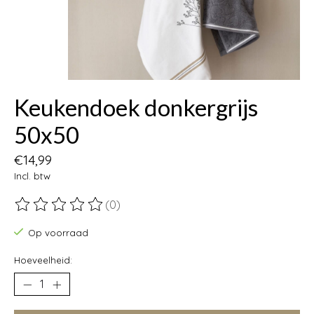
Keukendoek donkergrijs
50x50
€14,99
Incl. btw
(0)
De beoordeling van dit product is
0
van de 5
Op voorraad
Hoeveelheid: