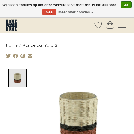
Wij slaan cookies op om onze website te verbeteren. Is dat akkoord?
Ja
Nee
Meer over cookies »
Vóór 14:00 besteld, dezelfde dag verzonden!
Verlanglijst
Winkelwag
Home
/
Kandelaar Yara S
Product image slideshow Items