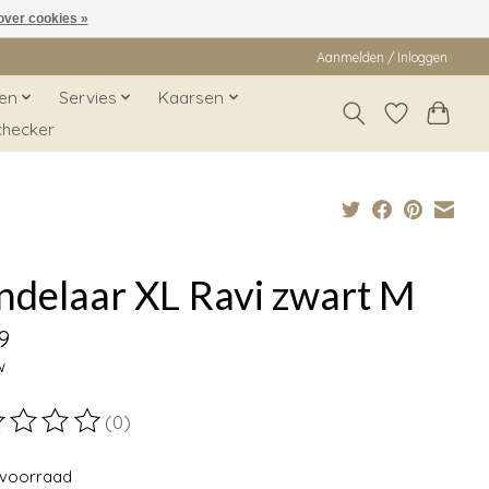
over cookies »
Aanmelden / Inloggen
en
Servies
Kaarsen
checker
ndelaar XL Ravi zwart M
9
w
(0)
ordeling van dit product is
0
van de 5
voorraad