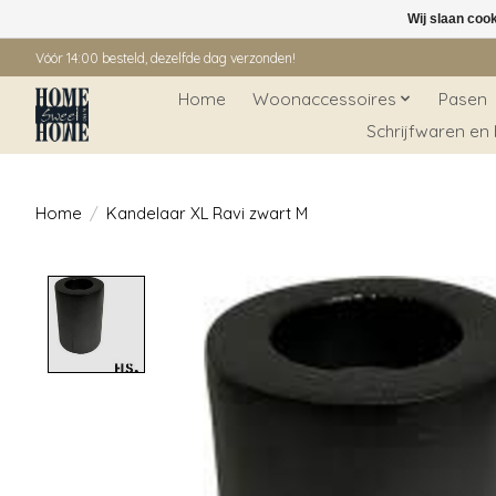
Wij slaan coo
Vóór 14:00 besteld, dezelfde dag verzonden!
Home
Woonaccessoires
Pasen
Schrijfwaren en
Home
/
Kandelaar XL Ravi zwart M
Product image slideshow Items