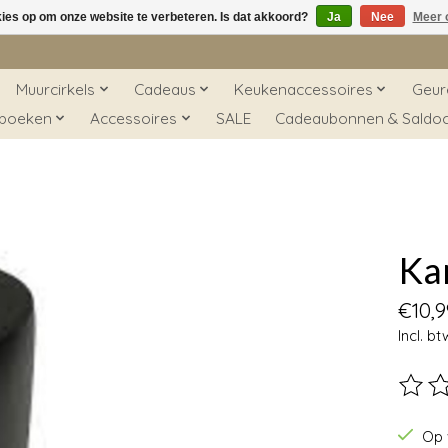
kies op om onze website te verbeteren. Is dat akkoord?
Ja
Nee
Meer 
Muurcirkels
Cadeaus
Keukenaccessoires
Geur
 boeken
Accessoires
SALE
Cadeaubonnen & Saldo
Ka
€10,9
Incl. bt
De beo
Op 