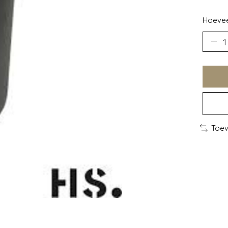
Hoevee
Toev