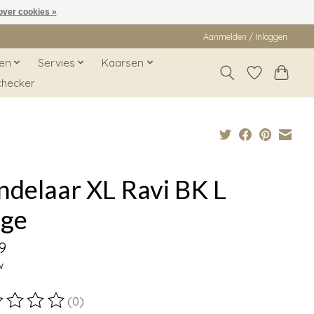
over cookies »
Aanmelden / Inloggen
en
Servies
Kaarsen
checker
ndelaar XL Ravi BK L
ige
9
w
(0)
ordeling van dit product is
0
van de 5