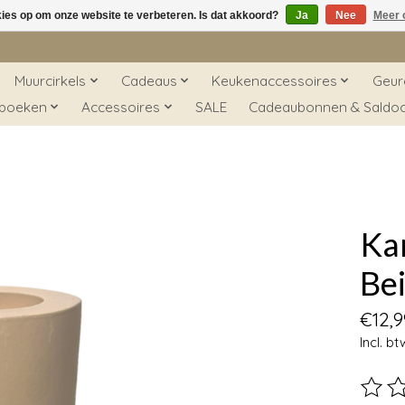
kies op om onze website te verbeteren. Is dat akkoord?
Ja
Nee
Meer 
Muurcirkels
Cadeaus
Keukenaccessoires
Geur
 boeken
Accessoires
SALE
Cadeaubonnen & Saldo
Ka
Be
€12,9
Incl. bt
De beo