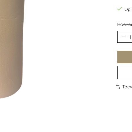
Op 
Hoevee
Toev