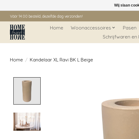
Wij slaan coo
Vóór 14:00 besteld, dezelfde dag verzonden!
Home
Woonaccessoires
Pasen
Schrijfwaren en
Home
/
Kandelaar XL Ravi BK L Beige
Product image slideshow Items